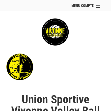
MENU COMPTE
Accueil
Site Web du club
Facebook
Se connecter
Panier (
vide
)
Union Sportive
Vivonne Volley Ball