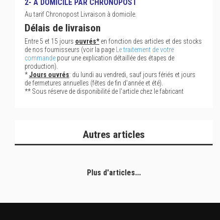
2- À DOMICILE PAR CHRONOPOST
Au tarif Chronopost Livraison à domicile.
Délais de livraison
Entre 5 et 15 jours
ouvrés*
en fonction des articles et des stocks
de nos fournisseurs (voir la page
Le traitement de votre
commande
pour une explication détaillée des étapes de
production).
*
Jours ouvrés
: du lundi au vendredi, sauf jours fériés et jours
de fermetures annuelles (fêtes de fin d'année et été).
** Sous réserve de disponibilité de l'article chez le fabricant
Autres articles
Plus d'articles...