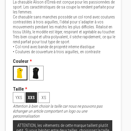
La chasuble Alison d'Erreà est conçue pour les passionnées de
sport. Les caractéristiques de sa coupe la rendent parfaite pour
les femmes.
Ce chasuble sans manches possède un col rond avec coutures
contrastées à trois aiguilles, l'idéal pour s'adapter à vos
mouvements pendant les matchs les plus difficiles. Réalisé en
tissu Utility, le modèle est léger, respirant et agréable au toucher.
Très bien coupé et ultra-polyvalent, il sèche rapidement, ce qui le
rend parfait pour tout type de sport.
• Col rond avec bande de propreté interne élastique
• Coutures de couverture à trois aiguilles, en contraste
Couleur
*
Taille
*
YXS
XXS
XS
Attention à bien choisir la taille car nous ne pouvons pas
échanger un article comportant un logo ou une
personnalisation
ATTENTION, les vêtements de cette marque taillent plutôt
petit. Si vous hésitez entre deux tailles, choisissez la taille