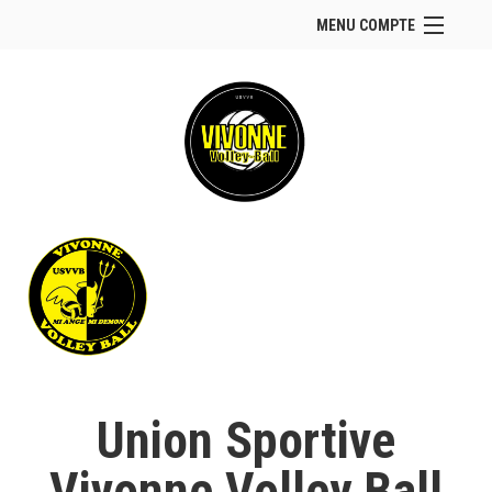
MENU COMPTE
Accueil
Site Web du club
Facebook
Se connecter
Panier (
vide
)
Union Sportive
Vivonne Volley Ball