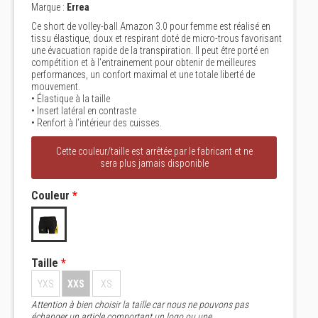
Marque :
Errea
Ce short de volley-ball Amazon 3.0 pour femme est réalisé en
tissu élastique, doux et respirant doté de micro-trous favorisant
une évacuation rapide de la transpiration. Il peut être porté en
compétition et à l'entrainement pour obtenir de meilleures
performances, un confort maximal et une totale liberté de
mouvement.
• Élastique à la taille
• Insert latéral en contraste
• Renfort à l’intérieur des cuisses.
Cette couleur/taille est arrêtée par le fabricant et ne
sera plus jamais disponible
Couleur
*
Taille
*
YXS
XXS
XS
Attention à bien choisir la taille car nous ne pouvons pas
échanger un article comportant un logo ou une