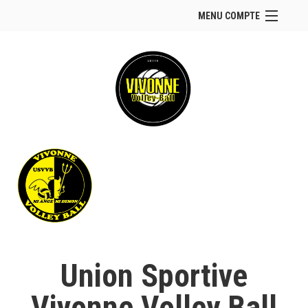
MENU COMPTE
Accueil
Site Web du club
Facebook
Se connecter
Panier (
vide
)
Union Sportive
Vivonne Volley Ball